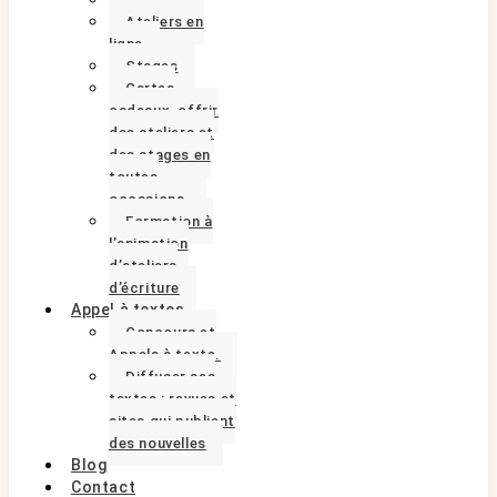
Ateliers en
ligne
Stages
Cartes
cadeaux, offrir
des ateliers et
des stages en
toutes
occasions.
Formation à
l’animation
d’ateliers
d’écriture
Appel à textes
Concours et
Appels à texte.
Diffuser ses
textes : revues et
sites qui publient
des nouvelles
Blog
Contact