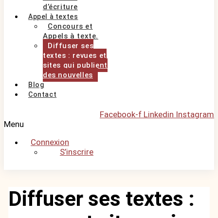
d’écriture
Appel à textes
Concours et
Appels à texte.
Diffuser ses
textes : revues et
sites qui publient
des nouvelles
Blog
Contact
Facebook-f
Linkedin
Instagram
Menu
Connexion
S’inscrire
Diffuser ses textes :