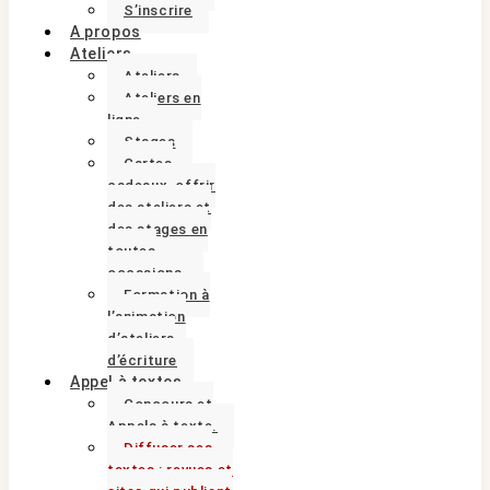
S’inscrire
A propos
Ateliers
Ateliers
Ateliers en
ligne
Stages
Cartes
cadeaux, offrir
des ateliers et
des stages en
toutes
occasions.
Formation à
l’animation
d’ateliers
d’écriture
Appel à textes
Concours et
Appels à texte.
Diffuser ses
textes : revues et