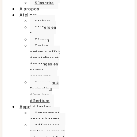
S’inscrire
A propos
Ateliers
Ateliers
Ateliers en
ligne
Stages
Cartes
cadeaux, offrir
des ateliers et
des stages en
toutes
occasions.
Formation à
l’animation
d’ateliers
d’écriture
Appel à textes
Concours et
Appels à texte.
Diffuser ses
textes : revues et