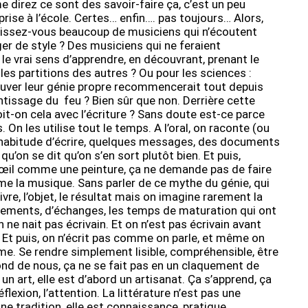
direz ce sont des savoir-faire ça, c’est un peu
ise à l’école. Certes… enfin…. pas toujours… Alors,
aissez-vous beaucoup de musiciens qui n’écoutent
er de style ? Des musiciens qui ne feraient
 le vrai sens d’apprendre, en découvrant, prenant le
 les partitions des autres ? Ou pour les sciences :
ouver leur génie propre recommencerait tout depuis
rentissage du feu ? Bien sûr que non. Derrière cette
oit-on cela avec l’écriture ? Sans doute est-ce parce
On les utilise tout le temps. A l’oral, on raconte (ou
l’habitude d’écrire, quelques messages, des documents
u’on se dit qu’on s’en sort plutôt bien. Et puis,
 d’œil comme une peinture, ça ne demande pas de faire
 la musique. Sans parler de ce mythe du génie, qui
 livre, l’objet, le résultat mais on imagine rarement la
nnements, d’échanges, les temps de maturation qui ont
e nait pas écrivain. Et on n’est pas écrivain avant
. Et puis, on n’écrit pas comme on parle, et même on
e. Se rendre simplement lisible, compréhensible, être
ond de nous, ça ne se fait pas en un claquement de
e un art, elle est d’abord un artisanat. Ça s’apprend, ça
flexion, l’attention. La littérature n’est pas une
 une tradition, elle est connaissance, pratique,