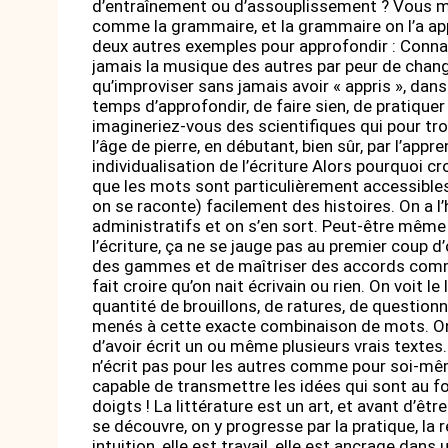
d’entraînement ou d’assouplissement ? Vous me 
comme la grammaire, et la grammaire on l’a appr
deux autres exemples pour approfondir : Conn
jamais la musique des autres par peur de chang
qu’improviser sans jamais avoir « appris », dans
temps d’approfondir, de faire sien, de pratiquer
imagineriez-vous des scientifiques qui pour tr
l’âge de pierre, en débutant, bien sûr, par l’app
individualisation de l’écriture Alors pourquoi cr
que les mots sont particulièrement accessibles. 
on se raconte) facilement des histoires. On a 
administratifs et on s’en sort. Peut-être même q
l’écriture, ça ne se jauge pas au premier coup
des gammes et de maîtriser des accords comme
fait croire qu’on nait écrivain ou rien. On voit le
quantité de brouillons, de ratures, de questio
menés à cette exacte combinaison de mots. On n
d’avoir écrit un ou même plusieurs vrais textes
n’écrit pas pour les autres comme pour soi-mêm
capable de transmettre les idées qui sont au f
doigts ! La littérature est un art, et avant d’êtr
se découvre, on y progresse par la pratique, la ré
intuition, elle est travail, elle est ancrage dans