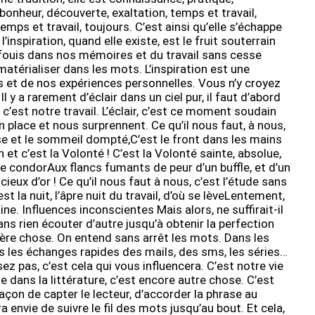
bonheur, découverte, exaltation, temps et travail,
emps et travail, toujours. C’est ainsi qu’elle s’échappe
 l’inspiration, quand elle existe, est le fruit souterrain
 enfouis dans nos mémoires et du travail sans cesse
matérialiser dans les mots. L’inspiration est une
s et de nos expériences personnelles. Vous n’y croyez
 Il y a rarement d’éclair dans un ciel pur, il faut d’abord
’est notre travail. L’éclair, c’est ce moment soudain
n place et nous surprennent. Ce qu’il nous faut, à nous,
se et le sommeil dompté,C’est le front dans les mains
et c’est la Volonté ! C’est la Volonté sainte, absolue,
 condorAux flancs fumants de peur d’un buffle, et d’un
ieux d’or ! Ce qu’il nous faut à nous, c’est l’étude sans
est la nuit, l’âpre nuit du travail, d’où se lèveLentement,
aine. Influences inconscientes Mais alors, ne suffirait-il
ans rien écouter d’autre jusqu’à obtenir la perfection
ière chose. On entend sans arrêt les mots. Dans les
s les échanges rapides des mails, des sms, les séries…
sez pas, c’est cela qui vous influencera. C’est notre vie
e dans la littérature, c’est encore autre chose. C’est
açon de capter le lecteur, d’accorder la phrase au
 envie de suivre le fil des mots jusqu’au bout. Et cela,