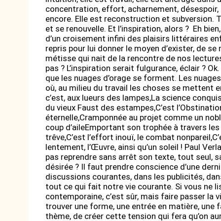
concentration, effort, acharnement, désespoir, 
encore. Elle est reconstruction et subversion. T
et se renouvelle. Et l’inspiration, alors ? Eh bien,
d’un croisement infini des plaisirs littéraires
repris pour lui donner le moyen d’exister, de se 
métisse qui nait de la rencontre de nos lecture
pas ? L’inspiration serait fulgurance, éclair ? Ok.
que les nuages d’orage se forment. Les nuages c
où, au milieu du travail les choses se mettent e
c’est, aux lueurs des lampes,La science conqui
du vieux Faust des estampes,C’est l’Obstination 
éternelle,Cramponnée au projet comme un noble
coup d’aileEmportant son trophée à travers les c
trêve,C’est l’effort inouï, le combat nonpareil,C’
lentement, l’Œuvre, ainsi qu’un soleil ! Paul Verl
pas reprendre sans arrêt son texte, tout seul, s
désirée ? Il faut prendre conscience d’une dern
discussions courantes, dans les publicités, dan
tout ce qui fait notre vie courante. Si vous ne li
contemporaine, c’est sûr, mais faire passer la vi
trouver une forme, une entrée en matière, une f
thème, de créer cette tension qui fera qu’on aura