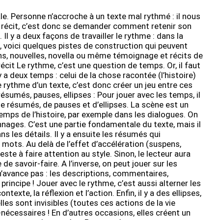
le. Personne n’accroche à un texte mal rythmé : il nous
son récit, c’est donc se demander comment retenir son
Il y a deux façons de travailler le rythme : dans la
i, voici quelques pistes de construction qui peuvent
ans, nouvelles, novella ou même témoignage et récits de
écit Le rythme, c’est une question de temps. Or, il faut
 a deux temps : celui de la chose racontée (l’histoire)
 le rythme d’un texte, c’est donc créer un jeu entre ces
ésumés, pauses, ellipses : Pour jouer avec les temps, il
 de résumés, de pauses et d’ellipses. La scène est un
emps de l’histoire, par exemple dans les dialogues. On
sonnages. C’est une partie fondamentale du texte, mais il
ns les détails. Il y a ensuite les résumés qui
 mots. Au delà de l’effet d’accélération (suspens,
ste à faire attention au style. Sinon, le lecteur aura
e savoir-faire. A l’inverse, on peut jouer sur les
n’avance pas : les descriptions, commentaires,
rincipe ! Jouer avec le rythme, c’est aussi alterner les
xte, la réflexion et l’action. Enfin, il y a des ellipses,
es sont invisibles (toutes ces actions de la vie
-nécessaires ! En d’autres occasions, elles créent un