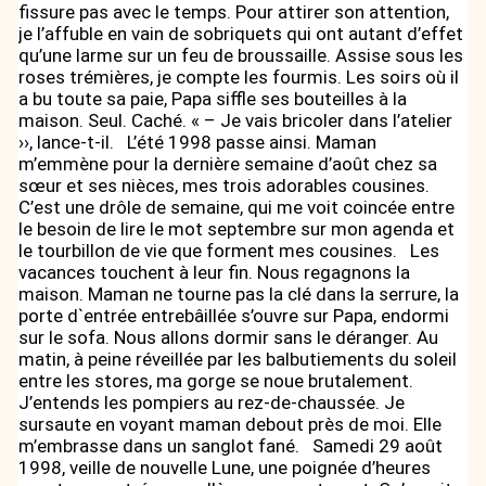
fissure pas avec le temps. Pour attirer son attention,
je l’affuble en vain de sobriquets qui ont autant d’effet
qu’une larme sur un feu de broussaille. Assise sous les
roses trémières, je compte les fourmis. Les soirs où il
a bu toute sa paie, Papa siffle ses bouteilles à la
maison. Seul. Caché. « – Je vais bricoler dans l’atelier
››, lance-t-il. L’été 1998 passe ainsi. Maman
m’emmène pour la dernière semaine d’août chez sa
sœur et ses nièces, mes trois adorables cousines.
C’est une drôle de semaine, qui me voit coincée entre
le besoin de lire le mot septembre sur mon agenda et
le tourbillon de vie que forment mes cousines. Les
vacances touchent à leur fin. Nous regagnons la
maison. Maman ne tourne pas la clé dans la serrure, la
porte d`entrée entrebâillée s’ouvre sur Papa, endormi
sur le sofa. Nous allons dormir sans le déranger. Au
matin, à peine réveillée par les balbutiements du soleil
entre les stores, ma gorge se noue brutalement.
J’entends les pompiers au rez-de-chaussée. Je
sursaute en voyant maman debout près de moi. Elle
m’embrasse dans un sanglot fané. Samedi 29 août
1998, veille de nouvelle Lune, une poignée d’heures