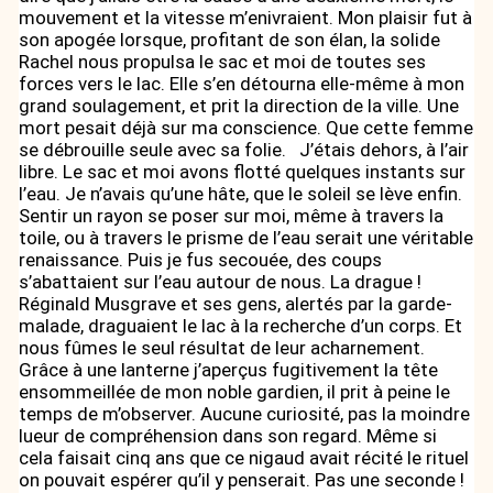
mouvement et la vitesse m’enivraient. Mon plaisir fut à
son apogée lorsque, profitant de son élan, la solide
Rachel nous propulsa le sac et moi de toutes ses
forces vers le lac. Elle s’en détourna elle-même à mon
grand soulagement, et prit la direction de la ville. Une
mort pesait déjà sur ma conscience. Que cette femme
se débrouille seule avec sa folie. J’étais dehors, à l’air
libre. Le sac et moi avons flotté quelques instants sur
l’eau. Je n’avais qu’une hâte, que le soleil se lève enfin.
Sentir un rayon se poser sur moi, même à travers la
toile, ou à travers le prisme de l’eau serait une véritable
renaissance. Puis je fus secouée, des coups
s’abattaient sur l’eau autour de nous. La drague !
Réginald Musgrave et ses gens, alertés par la garde-
malade, draguaient le lac à la recherche d’un corps. Et
nous fûmes le seul résultat de leur acharnement.
Grâce à une lanterne j’aperçus fugitivement la tête
ensommeillée de mon noble gardien, il prit à peine le
temps de m’observer. Aucune curiosité, pas la moindre
lueur de compréhension dans son regard. Même si
cela faisait cinq ans que ce nigaud avait récité le rituel
on pouvait espérer qu’il y penserait. Pas une seconde !