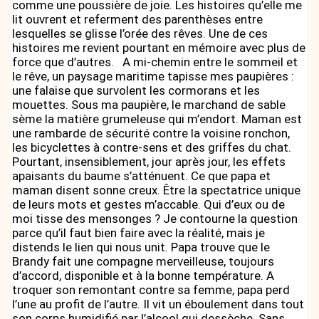
comme une poussière de joie. Les histoires qu’elle me
lit ouvrent et referment des parenthèses entre
lesquelles se glisse l’orée des rêves. Une de ces
histoires me revient pourtant en mémoire avec plus de
force que d’autres. A mi-chemin entre le sommeil et
le rêve, un paysage maritime tapisse mes paupières :
une falaise que survolent les cormorans et les
mouettes. Sous ma paupière, le marchand de sable
sème la matière grumeleuse qui m’endort. Maman est
une rambarde de sécurité contre la voisine ronchon,
les bicyclettes à contre-sens et des griffes du chat.
Pourtant, insensiblement, jour après jour, les effets
apaisants du baume s’atténuent. Ce que papa et
maman disent sonne creux. Être la spectatrice unique
de leurs mots et gestes m’accable. Qui d’eux ou de
moi tisse des mensonges ? Je contourne la question
parce qu’il faut bien faire avec la réalité, mais je
distends le lien qui nous unit. Papa trouve que le
Brandy fait une compagne merveilleuse, toujours
d’accord, disponible et à la bonne température. A
troquer son remontant contre sa femme, papa perd
l’une au profit de l’autre. Il vit un éboulement dans tout
son corps humidifié par l’alcool qui dessèche. Sans