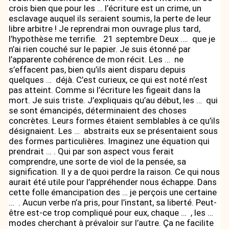
crois bien que pour les … l’écriture est un crime, un
esclavage auquel ils seraient soumis, la perte de leur
libre arbitre ! Je reprendrai mon ouvrage plus tard,
l’hypothèse me terrifie. 21 septembre Deux …. que je
n’ai rien couché sur le papier. Je suis étonné par
l’apparente cohérence de mon récit. Les … ne
s’effacent pas, bien qu’ils aient disparu depuis
quelques … déjà. C’est curieux, ce qui est noté n’est
pas atteint. Comme si l’écriture les figeait dans la
mort. Je suis triste. J’expliquais qu’au début, les … qui
se sont émancipés, déterminaient des choses
concrètes. Leurs formes étaient semblables à ce qu’ils
désignaient. Les … abstraits eux se présentaient sous
des formes particulières. Imaginez une équation qui
prendrait … . Qui par son aspect vous ferait
comprendre, une sorte de viol de la pensée, sa
signification. Il y a de quoi perdre la raison. Ce qui nous
aurait été utile pour l’appréhender nous échappe. Dans
cette folle émancipation des … je perçois une certaine
… . Aucun verbe n’a pris, pour l’instant, sa liberté. Peut-
être est-ce trop compliqué pour eux, chaque … , les …
modes cherchant à prévaloir sur l’autre. Ça ne facilite