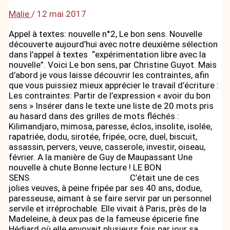
Malie
/
12 mai 2017
Appel à textes: nouvelle n°2, Le bon sens. Nouvelle
découverte aujourd’hui avec notre deuxième sélection
dans l’appel à textes “expérimentation libre avec la
nouvelle”. Voici Le bon sens, par Christine Guyot. Mais
d’abord je vous laisse découvrir les contraintes, afin
que vous puissiez mieux apprécier le travail d’écriture :
Les contraintes: Partir de l’expression « avoir du bon
sens » Insérer dans le texte une liste de 20 mots pris
au hasard dans des grilles de mots fléchés :
Kilimandjaro, mimosa, paresse, éclos, insolite, isolée,
rapatriée, dodu, sirotée, fripée, ocre, duel, biscuit,
assassin, pervers, veuve, casserole, investir, oiseau,
février. A la manière de Guy de Maupassant Une
nouvelle à chute Bonne lecture ! LE BON
SENS C’était une de ces
jolies veuves, à peine fripée par ses 40 ans, dodue,
paresseuse, aimant à se faire servir par un personnel
servile et irréprochable. Elle vivait à Paris, près de la
Madeleine, à deux pas de la fameuse épicerie fine
Hédiard où elle envoyait plusieurs fois par jour sa