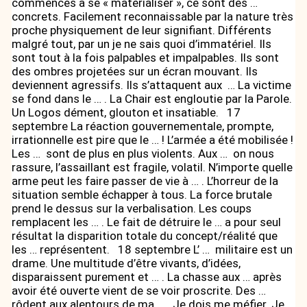
commencés à se « matérialiser », ce sont des …
concrets. Facilement reconnaissable par la nature très
proche physiquement de leur signifiant. Différents
malgré tout, par un je ne sais quoi d’immatériel. Ils
sont tout à la fois palpables et impalpables. Ils sont
des ombres projetées sur un écran mouvant. Ils
deviennent agressifs. Ils s’attaquent aux … La victime
se fond dans le … . La Chair est engloutie par la Parole.
Un Logos dément, glouton et insatiable. 17
septembre La réaction gouvernementale, prompte,
irrationnelle est pire que le … ! L’armée a été mobilisée !
Les … sont de plus en plus violents. Aux … on nous
rassure, l’assaillant est fragile, volatil. N’importe quelle
arme peut les faire passer de vie à … . L’horreur de la
situation semble échapper à tous. La force brutale
prend le dessus sur la verbalisation. Les coups
remplacent les … . Le fait de détruire le … a pour seul
résultat la disparition totale du concept/réalité que
les … représentent. 18 septembre L’ … militaire est un
drame. Une multitude d’être vivants, d’idées,
disparaissent purement et … . La chasse aux … après
avoir été ouverte vient de se voir proscrite. Des …
rôdent aux alentours de ma … . Je dois me méfier. Je