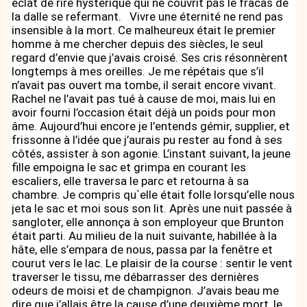
éclat de rire hystérique qui ne couvrit pas le fracas de
la dalle se refermant. Vivre une éternité ne rend pas
insensible à la mort. Ce malheureux était le premier
homme à me chercher depuis des siècles, le seul
regard d’envie que j’avais croisé. Ses cris résonnèrent
longtemps à mes oreilles. Je me répétais que s’il
n’avait pas ouvert ma tombe, il serait encore vivant.
Rachel ne l’avait pas tué à cause de moi, mais lui en
avoir fourni l’occasion était déjà un poids pour mon
âme. Aujourd’hui encore je l’entends gémir, supplier, et
frissonne à l’idée que j’aurais pu rester au fond à ses
côtés, assister à son agonie. L’instant suivant, la jeune
fille empoigna le sac et grimpa en courant les
escaliers, elle traversa le parc et retourna à sa
chambre. Je compris qu`elle était folle lorsqu’elle nous
jeta le sac et moi sous son lit. Après une nuit passée à
sangloter, elle annonça à son employeur que Brunton
était parti. Au milieu de la nuit suivante, habillée à la
hâte, elle s’empara de nous, passa par la fenêtre et
courut vers le lac. Le plaisir de la course : sentir le vent
traverser le tissu, me débarrasser des dernières
odeurs de moisi et de champignon. J’avais beau me
dire que j’allais être la cause d’une deuxième mort, le