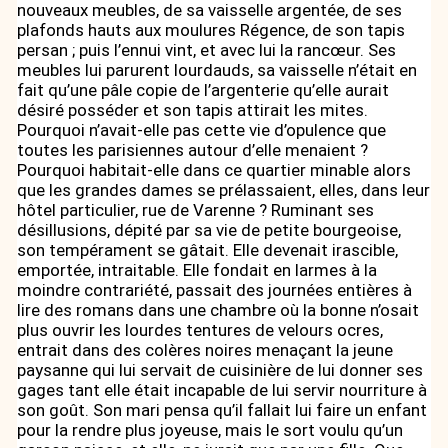
nouveaux meubles, de sa vaisselle argentée, de ses
plafonds hauts aux moulures Régence, de son tapis
persan ; puis l’ennui vint, et avec lui la rancœur. Ses
meubles lui parurent lourdauds, sa vaisselle n’était en
fait qu’une pâle copie de l’argenterie qu’elle aurait
désiré posséder et son tapis attirait les mites.
Pourquoi n’avait-elle pas cette vie d’opulence que
toutes les parisiennes autour d’elle menaient ?
Pourquoi habitait-elle dans ce quartier minable alors
que les grandes dames se prélassaient, elles, dans leur
hôtel particulier, rue de Varenne ? Ruminant ses
désillusions, dépité par sa vie de petite bourgeoise,
son tempérament se gâtait. Elle devenait irascible,
emportée, intraitable. Elle fondait en larmes à la
moindre contrariété, passait des journées entières à
lire des romans dans une chambre où la bonne n’osait
plus ouvrir les lourdes tentures de velours ocres,
entrait dans des colères noires menaçant la jeune
paysanne qui lui servait de cuisinière de lui donner ses
gages tant elle était incapable de lui servir nourriture à
son goût. Son mari pensa qu’il fallait lui faire un enfant
pour la rendre plus joyeuse, mais le sort voulu qu’un