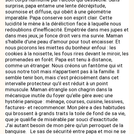
surprise, papa entame une lente décrépitude,
sournoise et diffuse, qui obéit à une géométrie
imparable. Papa conserve son esprit clair. Cette
lucidité le mène à la déréliction face à laquelle nous
redoublions d’inefficacité. Empêtrée dans mes jupes et
dans mes jeux, je fonce droit vers ma survie. Maman
s’habille d’une peau d’amour pour tout encaisser. Et
nous picorons les miettes du bonheur enfoui : les
cookies à la noisette, les fous rires devant le miroir, les
promenades en forêt. Papa est tenu à distance,
comme un étranger. Nous créons un fantôme qui vit
sous notre toit mais n’appartient pas à la famille. Il
semble tenir bon, mais c’est précisément dans cet
intervalle protecteur qu’il est réduit à un point
minuscule. Maman étrangle son chagrin dans la
mécanique inutile du foyer qu’elle gère avec une
hystérie panique : ménage, courses, cuisine, lessives,
factures- et recommencer. Mon père a des habitudes
qui brossent à grands traits la toile de fond de sa vie,
que je qualifie de misérable par souci d’exactitude.
J’ai autant besoin de mon père qu’un perroquet de la
banquise. Le sas de sécurité entre papa et moi ne se