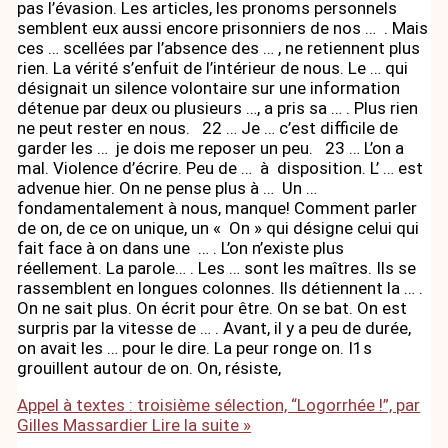
pas l’évasion. Les articles, les pronoms personnels
semblent eux aussi encore prisonniers de nos … . Mais
ces … scellées par l’absence des … , ne retiennent plus
rien. La vérité s’enfuit de l’intérieur de nous. Le … qui
désignait un silence volontaire sur une information
détenue par deux ou plusieurs …, a pris sa … . Plus rien
ne peut rester en nous. 22 … Je … c’est difficile de
garder les … je dois me reposer un peu. 23 … L’on a
mal. Violence d’écrire. Peu de … à disposition. L’ … est
advenue hier. On ne pense plus à … Un …
fondamentalement à nous, manque! Comment parler
de on, de ce on unique, un « On » qui désigne celui qui
fait face à on dans une … . L’on n’existe plus
réellement. La parole… . Les … sont les maîtres. Ils se
rassemblent en longues colonnes. Ils détiennent la … .
On ne sait plus. On écrit pour être. On se bat. On est
surpris par la vitesse de … . Avant, il y a peu de durée,
on avait les … pour le dire. La peur ronge on. I1s
grouillent autour de on. On, résiste,
Appel à textes : troisième sélection, “Logorrhée !”, par
Gilles Massardier
Lire la suite »