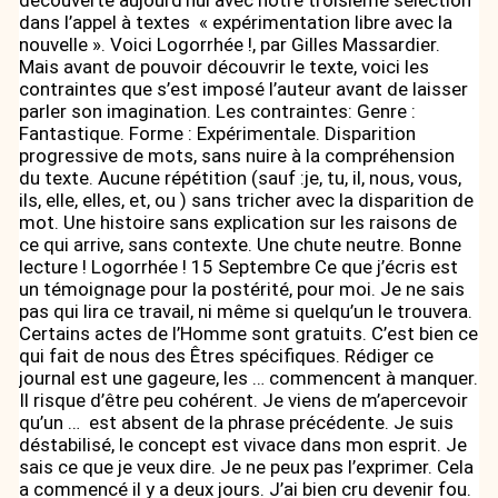
découverte aujourd’hui avec notre troisième sélection
dans l’appel à textes « expérimentation libre avec la
nouvelle ». Voici Logorrhée !, par Gilles Massardier.
Mais avant de pouvoir découvrir le texte, voici les
contraintes que s’est imposé l’auteur avant de laisser
parler son imagination. Les contraintes: Genre :
Fantastique. Forme : Expérimentale. Disparition
progressive de mots, sans nuire à la compréhension
du texte. Aucune répétition (sauf :je, tu, il, nous, vous,
ils, elle, elles, et, ou ) sans tricher avec la disparition de
mot. Une histoire sans explication sur les raisons de
ce qui arrive, sans contexte. Une chute neutre. Bonne
lecture ! Logorrhée ! 15 Septembre Ce que j’écris est
un témoignage pour la postérité, pour moi. Je ne sais
pas qui lira ce travail, ni même si quelqu’un le trouvera.
Certains actes de l’Homme sont gratuits. C’est bien ce
qui fait de nous des Êtres spécifiques. Rédiger ce
journal est une gageure, les … commencent à manquer.
Il risque d’être peu cohérent. Je viens de m’apercevoir
qu’un … est absent de la phrase précédente. Je suis
déstabilisé, le concept est vivace dans mon esprit. Je
sais ce que je veux dire. Je ne peux pas l’exprimer. Cela
a commencé il y a deux jours. J’ai bien cru devenir fou.