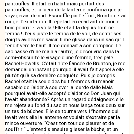
pantoufles. Il était en habit mais portait des
pantoufles, et la lueur de la lanterne confirma que je
voyagerais de nuit. Essoufflé par l’effort, Brunton était
rouge d’excitation. Il répétait en écartant de moi le
bois pourri : -La voilà ! Elle était là depuis tout ce
temps ! J’eus juste le temps de le voir, de sentir ses
doigts avides me saisir. Il me glissa dans un sac qu’il
tendit vers le haut. Il me donnait à son complice. Le
sac passé d’une main à l’autre, je découvris dans la
semi-obscurité le visage d’une femme, très pâle.
Rachel Howells. C’était 1’ex-ﬁancée de Brunton, je me
demandai un instant pourquoi il avait fait appel à elle
plutôt qu’à sa dernière conquête. Puis je compris.
Rachel était la seule des huit femmes du manoir
capable de l’aider à soulever la lourde dalle Mais
pourquoi avait-elle accepté d’aider ce Don Juan qui
l’avait abandonnée? Après un regard dédaigneux, elle
me rejeta au fond du sac et nous lança tous deux sur
un tas de bûches. Elle se tourna vers 1”homme qui
levait vers elle la lanterne et voulait s’extraire par la
mince ouverture. “C’est ton tour de pleurer et de
souffrir “ J’entendis ensuite glisser la bûche, et un