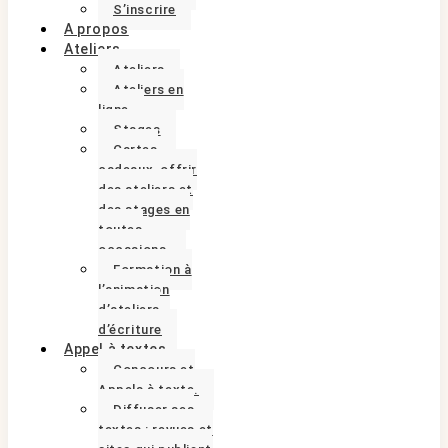
S’inscrire
A propos
Ateliers
Ateliers
Ateliers en
ligne
Stages
Cartes
cadeaux, offrir
des ateliers et
des stages en
toutes
occasions.
Formation à
l’animation
d’ateliers
d’écriture
Appel à textes
Concours et
Appels à texte.
Diffuser ses
textes : revues et