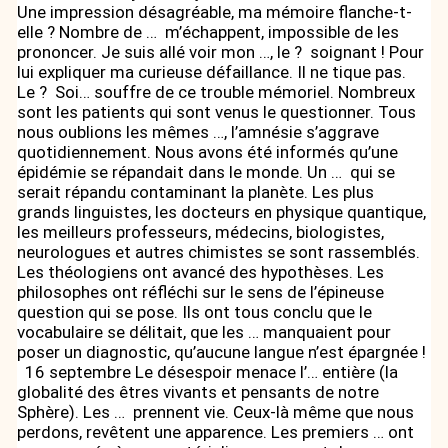
Une impression désagréable, ma mémoire flanche-t-
elle ? Nombre de … m’échappent, impossible de les
prononcer. Je suis allé voir mon …, le ? soignant ! Pour
lui expliquer ma curieuse défaillance. Il ne tique pas.
Le ? Soi… souffre de ce trouble mémoriel. Nombreux
sont les patients qui sont venus le questionner. Tous
nous oublions les mêmes …, l’amnésie s’aggrave
quotidiennement. Nous avons été informés qu’une
épidémie se répandait dans le monde. Un … qui se
serait répandu contaminant la planète. Les plus
grands linguistes, les docteurs en physique quantique,
les meilleurs professeurs, médecins, biologistes,
neurologues et autres chimistes se sont rassemblés.
Les théologiens ont avancé des hypothèses. Les
philosophes ont réfléchi sur le sens de l’épineuse
question qui se pose. Ils ont tous conclu que le
vocabulaire se délitait, que les … manquaient pour
poser un diagnostic, qu’aucune langue n’est épargnée !
16 septembre Le désespoir menace l’… entière (la
globalité des êtres vivants et pensants de notre
Sphère). Les … prennent vie. Ceux-là même que nous
perdons, revêtent une apparence. Les premiers … ont