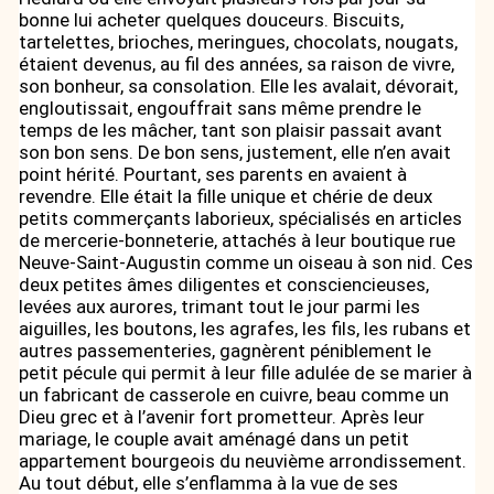
bonne lui acheter quelques douceurs. Biscuits,
tartelettes, brioches, meringues, chocolats, nougats,
étaient devenus, au fil des années, sa raison de vivre,
son bonheur, sa consolation. Elle les avalait, dévorait,
engloutissait, engouffrait sans même prendre le
temps de les mâcher, tant son plaisir passait avant
son bon sens. De bon sens, justement, elle n’en avait
point hérité. Pourtant, ses parents en avaient à
revendre. Elle était la fille unique et chérie de deux
petits commerçants laborieux, spécialisés en articles
de mercerie-bonneterie, attachés à leur boutique rue
Neuve-Saint-Augustin comme un oiseau à son nid. Ces
deux petites âmes diligentes et consciencieuses,
levées aux aurores, trimant tout le jour parmi les
aiguilles, les boutons, les agrafes, les fils, les rubans et
autres passementeries, gagnèrent péniblement le
petit pécule qui permit à leur fille adulée de se marier à
un fabricant de casserole en cuivre, beau comme un
Dieu grec et à l’avenir fort prometteur. Après leur
mariage, le couple avait aménagé dans un petit
appartement bourgeois du neuvième arrondissement.
Au tout début, elle s’enflamma à la vue de ses