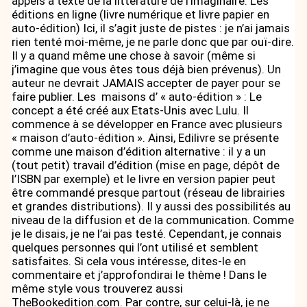
appels à texte de la littérature de l’imaginaire. Les
éditions en ligne (livre numérique et livre papier en
auto-édition) Ici, il s’agit juste de pistes : je n’ai jamais
rien tenté moi-même, je ne parle donc que par ouï-dire.
Il y a quand même une chose à savoir (même si
j’imagine que vous êtes tous déjà bien prévenus). Un
auteur ne devrait JAMAIS accepter de payer pour se
faire publier. Les maisons d’ « auto-édition » : Le
concept a été créé aux Etats-Unis avec Lulu. Il
commence à se développer en France avec plusieurs
« maison d’auto-édition ». Ainsi, Edilivre se présente
comme une maison d’édition alternative : il y a un
(tout petit) travail d’édition (mise en page, dépôt de
l’ISBN par exemple) et le livre en version papier peut
être commandé presque partout (réseau de librairies
et grandes distributions). Il y aussi des possibilités au
niveau de la diffusion et de la communication. Comme
je le disais, je ne l’ai pas testé. Cependant, je connais
quelques personnes qui l’ont utilisé et semblent
satisfaites. Si cela vous intéresse, dites-le en
commentaire et j’approfondirai le thème ! Dans le
même style vous trouverez aussi
TheBookedition.com. Par contre, sur celui-là, je ne