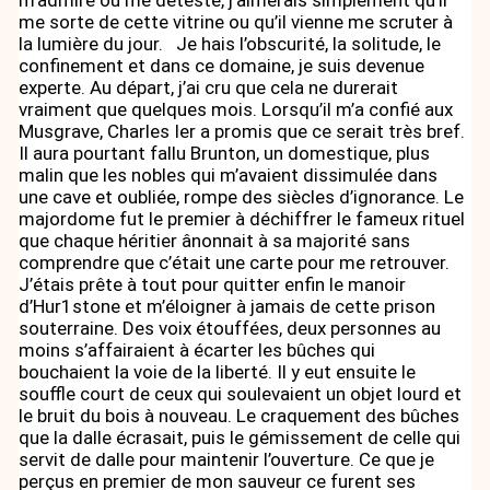
me sorte de cette vitrine ou qu’il vienne me scruter à
la lumière du jour. Je hais l’obscurité, la solitude, le
confinement et dans ce domaine, je suis devenue
experte. Au départ, j’ai cru que cela ne durerait
vraiment que quelques mois. Lorsqu’il m’a confié aux
Musgrave, Charles Ier a promis que ce serait très bref.
Il aura pourtant fallu Brunton, un domestique, plus
malin que les nobles qui m’avaient dissimulée dans
une cave et oubliée, rompe des siècles d’ignorance. Le
majordome fut le premier à déchiffrer le fameux rituel
que chaque héritier ânonnait à sa majorité sans
comprendre que c’était une carte pour me retrouver.
J’étais prête à tout pour quitter enfin le manoir
d’Hur1stone et m’éloigner à jamais de cette prison
souterraine. Des voix étouffées, deux personnes au
moins s’affairaient à écarter les bûches qui
bouchaient la voie de la liberté. Il y eut ensuite le
souffle court de ceux qui soulevaient un objet lourd et
le bruit du bois à nouveau. Le craquement des bûches
que la dalle écrasait, puis le gémissement de celle qui
servit de dalle pour maintenir l’ouverture. Ce que je
perçus en premier de mon sauveur ce furent ses